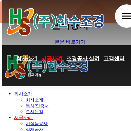
녹지대 유지관리 제초 (2) > 유
men
관리공사
본문 바로가기
회사소개
시공사례
조경공사 실적
고객센터
notes
전체메뉴
회사소개
회사소개
특허/인증서
오시는길
시공사례
시설물공사
식재공사