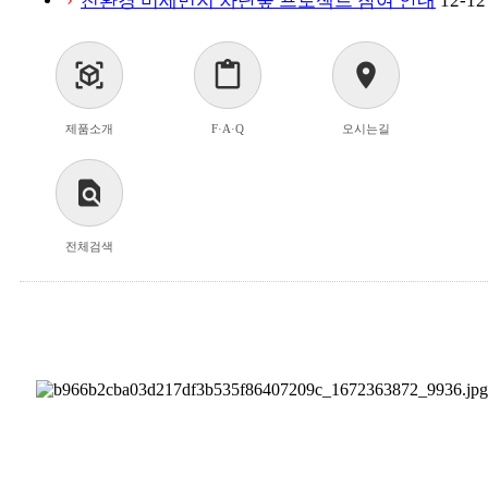
친환경 미세먼지 차단숲 프로젝트 참여 안내
12-12
chevron_right
view_in_ar
content_paste
location_on
제품소개
F·A·Q
오시는길
find_in_page
전체검색