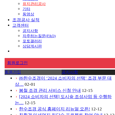
유지관리공사
기타
동영상
조경공사 실적
고객센터
공지사항
자주하는질문(FAQ)
포토갤러리
상담게시판
회원로그인
회원가입
공지사항
㈜한수조경이 ‘2024 소비자의 선택’ 조경 부문 대
chevron_right
상…
02-01
봄철 조경 관리 서비스 신청 안내
12-15
chevron_right
[2024 소비자의 선택] 도시숲 조성사업 등 수행하
chevron_right
는…
12-15
한수조경 공식 홈페이지 리뉴얼 오픈!
12-12
chevron_right